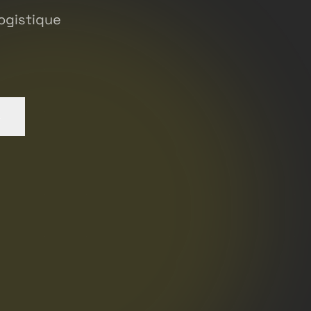
ogistique
→